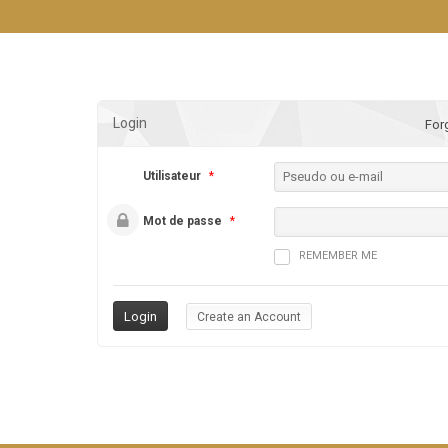
Login
For
Utilisateur
*
Mot de passe
*
REMEMBER ME
Create an Account